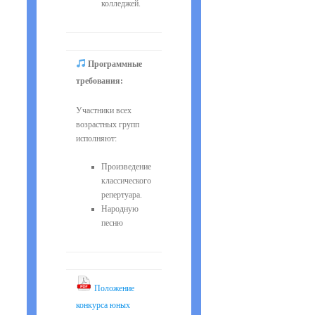
колледжей.
Программные
требования:
Участники всех
возрастных групп
исполняют:
Произведение
классического
репертуара.
Народную
песню
Положение
конкурса юных