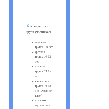
5 возрастных
групп участников:
младшая
группа 7-9 лет
средняя
группа 10-12
лет
старшая
группа 13-15
лет
юношеская
группа 16-18
лет (учащиеся
школ);
студенты
музыкальных