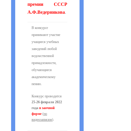
премии СССР
А.Ф.Ведерникова
.
В конкурсе
принимают участие
учащиеся учебных
заведений любой
ведомственной
принадлежности,
обучающиеся
академическому
пению.
Конкурс проводится
25-26 февраля 2022
года
в заочной
форме
(
по
видеозаписям
).