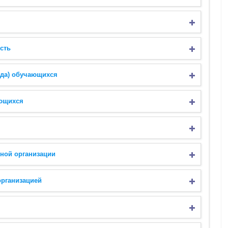
сть
ода) обучающихся
ющихся
ьной организации
организацией