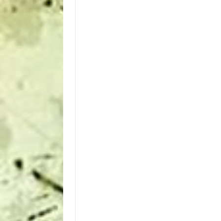
КАМЕРНЫЙ ХОР ХОРОВОГ
Народное отделение музыкальной шк
ОТДЕЛЕНИЯ ДМШ №4
это пространство, где бережно сохран
традиции русской исполнительской
культуры и одновременно формируют
современные концертные навыки. Зде
учащиеся осваивают инструменты,
развивают музыкальный слух и ритм, 
работать с ансамблем и оркестром,
выступают на концертах и конкурсах, ..
Читать далее →
Камерный хор основан на базе хорово
отделения в 1993 году. Руководитель 
— Юферева Елена Владимировна,
Заслуженный работник культуры РФ.
Концертмейстер — Зырянова Марина
Отделение теории музыки
Ивановна. В составе хора — выпускни
школы и учащиеся старших классов