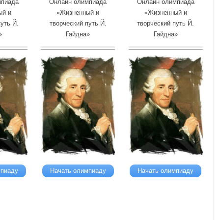
мпиада
Онлайн олимпиада
Онлайн олимпиада
ый и
«Жизненный и
«Жизненный и
уть Й.
творческий путь Й.
творческий путь Й.
»
Гайдна»
Гайдна»
мпиаду
Начать олимпиаду
Начать олимпиаду