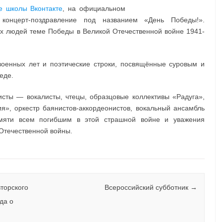
Нет комментариев
е школы Вконтакте
, на официальном
онцерт-поздравление под названием «День Победы!».
х людей теме Победы в Великой Отечественной войне 1941-
военных лет и поэтические строки, посвящённые суровым и
еде.
исты — вокалисты, чтецы, образцовые коллективы «Радуга»,
я», оркестр баянистов-аккордеонистов, вокальный ансамбль
амяти всем погибшим в этой страшной войне и уважения
Отечественной войны.
торского
Всероссийский субботник
→
да о