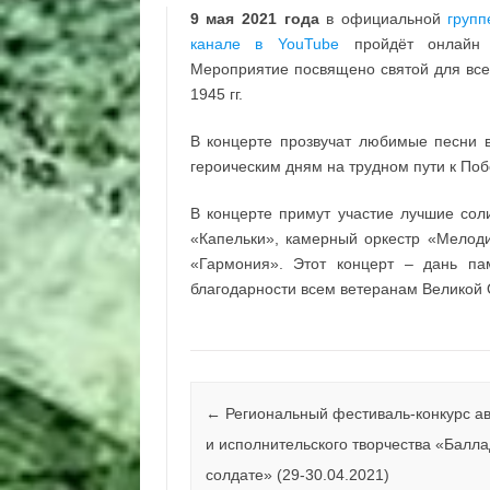
9 мая
2021 года
в официальной
групп
канале в YouTube
пройдёт онлайн к
Мероприятие посвящено святой для все
1945 гг.
В концерте прозвучат любимые песни 
героическим дням на трудном пути к Поб
В концерте примут участие лучшие сол
«Капельки», камерный оркестр «Мелоди
«Гармония». Этот концерт – дань п
благодарности всем ветеранам Великой 
Навигация по записям
←
Региональный фестиваль-конкурс ав
и исполнительского творчества «Балла
солдате» (29-30.04.2021)