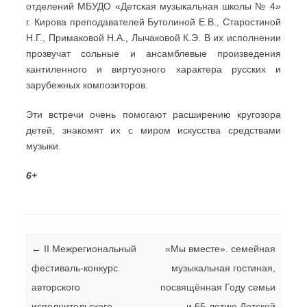
отделений МБУДО «Детская музыкальная школы № 4»
г. Кирова преподавателей Бутолиной Е.В., Старостиной
Н.Г., Примаковой Н.А., Лычаковой К.Э. В их исполнении
прозвучат сольные и ансамблевые произведения
кантиленного и виртуозного характера русских и
зарубежных композиторов.
Эти встречи очень помогают расширению кругозора
детей, знакомят их с миром искусства средствами
музыки.
6+
Навигация по записям
←
II Межрегиональный
«Мы вместе». семейная
фестиваль-конкурс
музыкальная гостиная,
авторского
посвящённая Году семьи
исполнительского
и 65-летию Детской