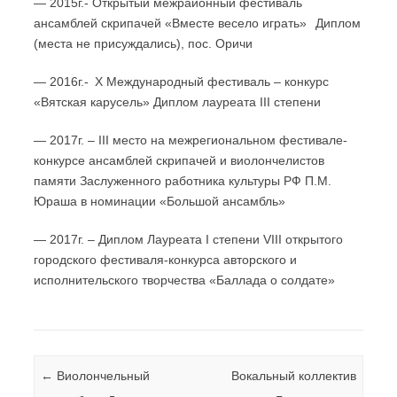
— 2015г.- Открытый межрайонный фестиваль
ансамблей скрипачей «Вместе весело играть» Диплом
(места не присуждались), пос. Оричи
— 2016г.- X Международный фестиваль – конкурс
«Вятская карусель» Диплом лауреата III степени
— 2017г. – III место на межрегиональном фестивале-
конкурсе ансамблей скрипачей и виолончелистов
памяти Заслуженного работника культуры РФ П.М.
Юраша в номинации «Большой ансамбль»
— 2017г. – Диплом Лауреата I степени VIII открытого
городского фестиваля-конкурса авторского и
исполнительского творчества «Баллада о солдате»
Навигация по записям
←
Виолончельный
Вокальный коллектив