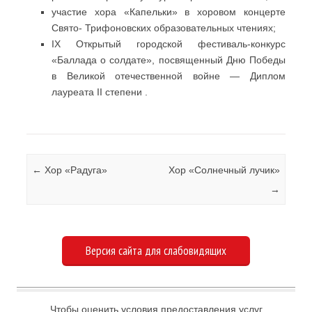
участие хора «Капельки» в хоровом концерте
Свято- Трифоновских образовательных чтениях;
IX Открытый городской фестиваль-конкурс
«Баллада о солдате», посвященный Дню Победы
в Великой отечественной войне — Диплом
лауреата II степени .
Навигация по записям
←
Хор «Радуга»
Хор «Солнечный лучик»
→
Версия сайта для слабовидящих
Чтобы оценить условия предоставления услуг