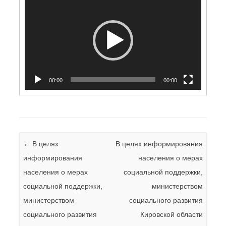
00:00
00:00
Навигация по записям
←
В целях
В целях информирования
информирования
населения о мерах
населения о мерах
социальной поддержки,
социальной поддержки,
министерством
министерством
социального развития
социального развития
Кировской области