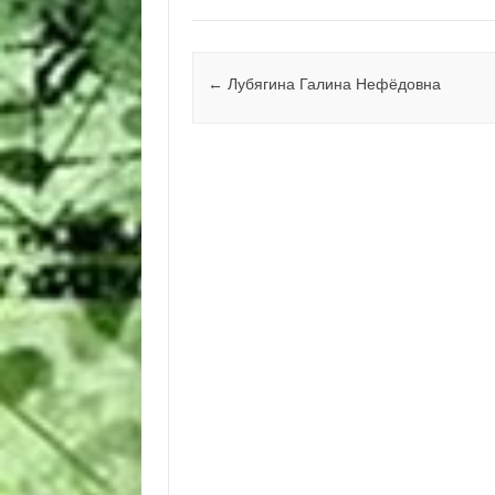
Навигация по записям
←
Лубягина Галина Нефёдовна