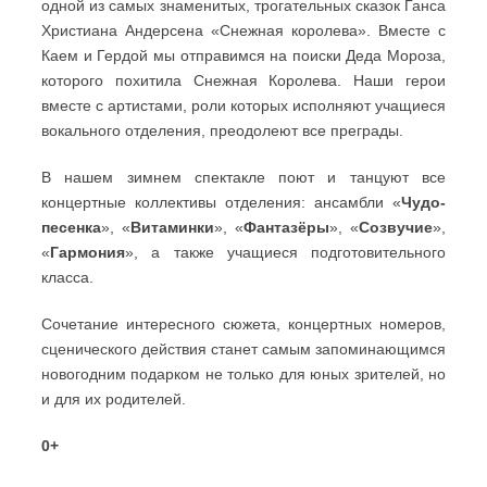
одной из самых знаменитых, трогательных сказок Ганса
Христиана Андерсена «Снежная королева». Вместе с
Каем и Гердой мы отправимся на поиски Деда Мороза,
которого похитила Снежная Королева. Наши герои
вместе с артистами, роли которых исполняют учащиеся
вокального отделения, преодолеют все преграды.
В нашем зимнем спектакле поют и танцуют все
концертные коллективы отделения: ансамбли «
Чудо-
песенка
», «
Витаминки
», «
Фантазёры
», «
Созвучие
»,
«
Гармония
», а также учащиеся подготовительного
класса.
Сочетание интересного сюжета, концертных номеров,
сценического действия станет самым запоминающимся
новогодним подарком не только для юных зрителей, но
и для их родителей.
0+