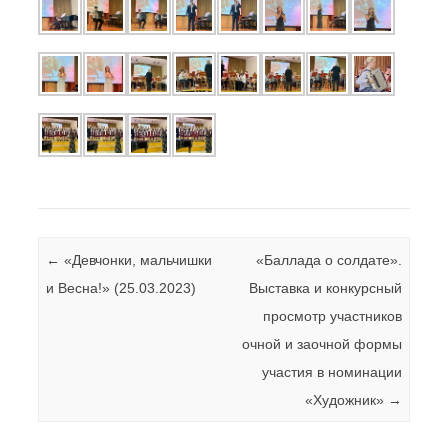
Навигация по записям
←
«Девчонки, мальчишки
«Баллада о солдате».
и Весна!» (25.03.2023)
Выставка и конкурсный
просмотр участников
очной и заочной формы
участия в номинации
«Художник»
→