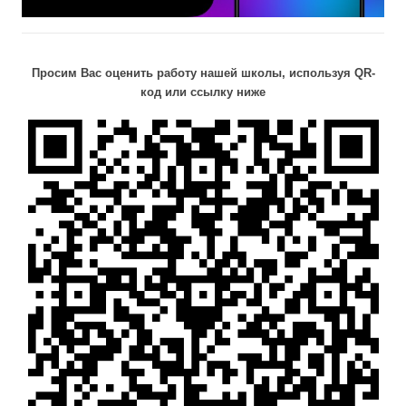
Просим Вас оценить работу нашей школы, используя QR-
код или ссылку ниже