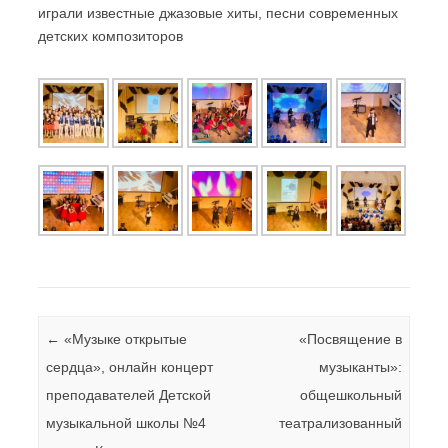
играли известные джазовые хиты, песни современных
детских композиторов
Навигация по записям
←
«Музыке открытые
«Посвящение в
сердца», онлайн концерт
музыканты»:
преподавателей Детской
общешкольный
музыкальной школы №4
театрализованный