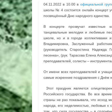
04.11.2022 в 10.00 в
официальной груп
школы № 4 состоится онлайн концерт 
посвящённый Дню народного единства.
В концерте прозвучат известные кл
танцевальные мелодии и любимые песн
школе, но и в городе коллективами 
Владимировна, Заслуженный работни
(руководитель Старостина Надежда 
песенка», (рук. Тарасова Елена Алекса
преподавателей, солисты – инструмента
От имени всех преподавателей и учащ
самые искренние поздравления с Днём н
Этот праздник является олицетворе
Российского государства. Во все вре
страны не раз показывала, что исход м
народа, его неделимостью, любовью к с
том, что сила государства – в сплочё