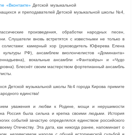
Нет комментариев
пе «Вконтакте»
Детской музыкальной
учащихся и преподавателей Детской музыкальной школы №4,
ассические произведения, обработки народных песен,
и. Слушатели вновь встретятся с известными не только в
и солистами: камерный хор (руководитель Юферева Елена
к культуры РФ), ансамблем виолончелистов «Доминанта»
Геннадьевна), вокальные ансамбли «Фантазёры» и «Чудо
ндровна). Блеснёт своим мастерством фортепианный ансамбль
листы.
ихся Детской музыкальной школы №4 города Кирова примите
ародного единства!
нием уважения и любви к Родине, мощи и нерушимости
мена Россия была сильна и крепка своими людьми. История
ногих событий зачастую определялся единством российского
воему Отечеству. Эта дата, как никогда ранее, напоминает о
нном, независимом народе с общей исторической судьбой и