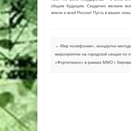
общим будущим. Сердечно желаем всем
земли и всей России! Пусть в ваших сем
Навигация по записям
←
Мир полифонии», концертно-метод
мероприятие на городской секции по 
«Фортепиано» в рамках ММО г. Киров