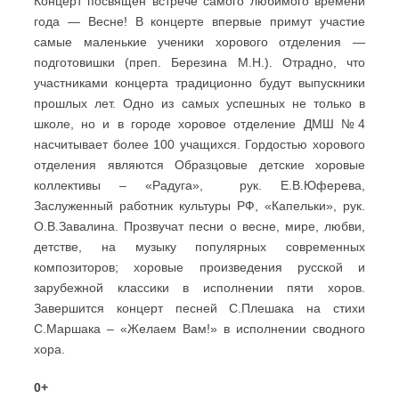
Концерт посвящён встрече самого любимого времени
года — Весне! В концерте впервые примут участие
самые маленькие ученики хорового отделения —
подготовишки (преп. Березина М.Н.). Отрадно, что
участниками концерта традиционно будут выпускники
прошлых лет. Одно из самых успешных не только в
школе, но и в городе хоровое отделение ДМШ №4
насчитывает более 100 учащихся. Гордостью хорового
отделения являются Образцовые детские хоровые
коллективы – «Радуга», рук. Е.В.Юферева,
Заслуженный работник культуры РФ, «Капельки», рук.
О.В.Завалина. Прозвучат песни о весне, мире, любви,
детстве, на музыку популярных современных
композиторов; хоровые произведения русской и
зарубежной классики в исполнении пяти хоров.
Завершится концерт песней С.Плешака на стихи
С.Маршака – «Желаем Вам!» в исполнении сводного
хора.
0+