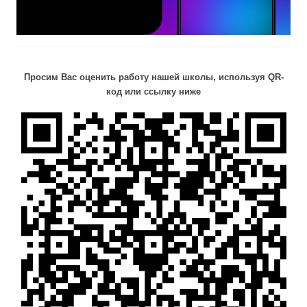
Просим Вас оценить работу нашей школы, используя QR-
код или ссылку ниже